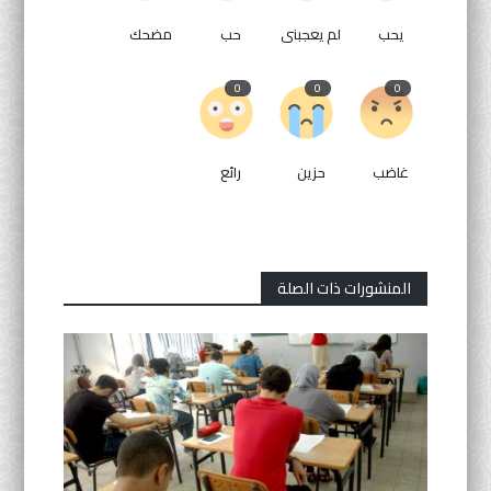
يحب
لم يعجبنى
حب
مضحك
0
0
0
غاضب
حزين
رائع
المنشورات ذات الصلة