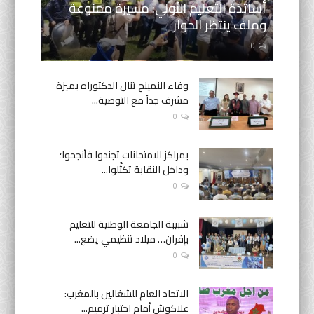
أساتذة التعليم الأولي: مسيرة ممنوعة
وملف ينتظر الحوار
0
وفاء النمينج تنال الدكتوراه بميزة
مشرف جداً مع التوصية...
0
بمراكز الامتحانات تجندوا فأنجحوا؛
وداخل النقابة تكثّلوا...
0
شبيبة الجامعة الوطنية للتعليم
بإفران… ميلاد تنظيمي يضع...
0
الاتحاد العام للشغالين بالمغرب:
علاكوش أمام اختبار ترميم...