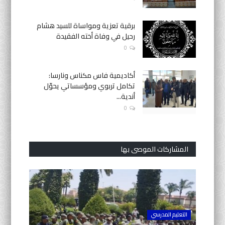
برقية تعزية ومواساة للسيد هشام
رحيل في وفاة أخته الفقيدة
0
أكاديمية فاس مكناس ونارسا:
تكامل تربوي ومؤسساتي يحوّل
أندية...
0
المشاركات الموصى بها
التعليم المدرسي