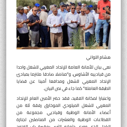
أنشطة موازية
لغة
English
Français
العربية
هشام التواتي
نعى بيان للأمانة العامة للإتحاد المغربي للشغل واحدا
من قيادييه الأشاوس، و"مناضلا صادقا ملتزما بمبادئ
الإتحاد المغربي للشغل ومدافعا أمينا عن قضايا
الطبقة العاملة" كما جاء في نص البيان.
واعتبارا لمكانة الفقيد، فقد حضر الأمين العام للإتحاد
المغربي للشغل الميلودي الموخارق رفقة ثلة من
أعضاء الأمانة الوطنية وقياديي مجموعة من
القطاعات الوطنية والعشرات من المناضلين لجنازة
الراحل الذي ووري جثمانه الثرى بمقبرة باب الفتوح