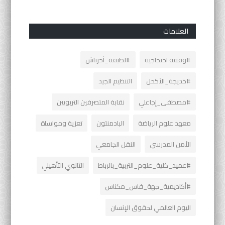
العلامات
#وقفة احتجاجية
#لطيفة_أخرباش
#خديجة_الأكحل
التنظيم الجيد
#مصطفى_إجاعلي
نقابة المتصرفين التربويين
معهد علوم الرياضة
البادمنتون
تعزية ومواساة
الأمن المدرسي
النقل الجامعي
#عميد_كلية_علوم_التربية_بالرباط
الثانوي التأهيلي
#أكاديمية_جهة_فاس_مكناس
اليوم العالمي لحقوق الإنسان