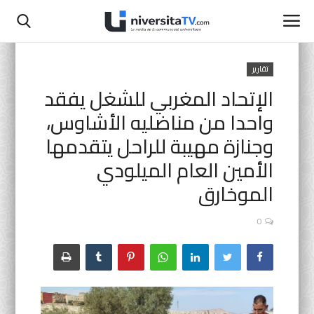
تقارير
الإتحاد المغربي للشغل يفقد
الصفحة الرئيسية
واحدا من مناضليه الأشاوس،
اتصل بنا
وجنازة مهيبة للراحل يتقدمها
الأمين العام الميلودي
أنشطة رسمية
الموخارق
التعليم المدرسي
0
جامعة سيدي محمد بن عبد الله
التعليم الثانوي التأهيلي
البحث العلمي