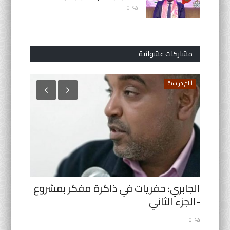
0
مشاركات عشوائية
أيام دراسية
التعليم ا
ائه
الجابري: حفريات في ذاكرة مفكر بمشروع
نقابة ا
-الجزء الثاني
ترسم الخ
0
0