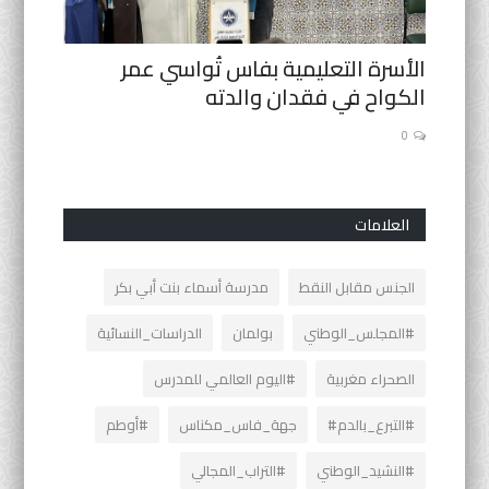
وداخل
الأسرة التعليمية بفاس تُواسي عمر
إنزال 
الكواح في فقدان والدته
الوطني 
1
0
العلامات
الجنس مقابل النقط
مدرسة أسماء بنت أبي بكر
#المجلس_الوطني
بولمان
الدراسات_النسائية
الصحراء مغربية
#اليوم العالمي للمدرس
#التبرع_بالدم#
جهة_فاس_مكناس
#أوطم
#النشيد_الوطني
#التراب_المجالي