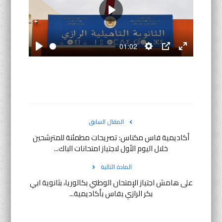
أنشطة موازية
Play
لغة
01:02
Play
Settings
PIP
Enter
English
Français
العربية
fullscreen
المقال السابق
أكاديمية فاس مكناس: تصريحات مطمئنة للمترشحين
خلال اليوم الأول لاجتياز امتحانات الباك...
المادة التالية
على هامش اجتياز الإمتحان الوطني بكالوريا، بثانوية ابي
بكر الرازي بفاس بأكاديمية...