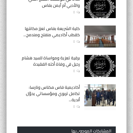
والأدبي أم أيمن بفاس
0
كلية الشريعة بفاس تعزز مكانتها
كقطب أكاديمي منفتح ومندمج...
0
برقية تعزية ومواساة للسيد هشام
رحيل في وفاة أخته الفقيدة
0
أكاديمية فاس مكناس ونارسا:
تكامل تربوي ومؤسساتي يحوّل
أندية...
0
المشاركات الموصى بها