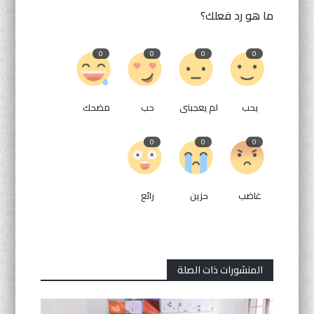
ما هو رد فعلك؟
0
0
0
0
يحب
لم يعجبنى
حب
مضحك
0
0
0
غاضب
حزين
رائع
المنشورات ذات الصلة