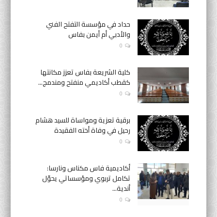
حداد في مؤسسة التفتح الفني
والأدبي أم أيمن بفاس
0
كلية الشريعة بفاس تعزز مكانتها
كقطب أكاديمي منفتح ومندمج...
0
برقية تعزية ومواساة للسيد هشام
رحيل في وفاة أخته الفقيدة
0
أكاديمية فاس مكناس ونارسا:
تكامل تربوي ومؤسساتي يحوّل
أندية...
0