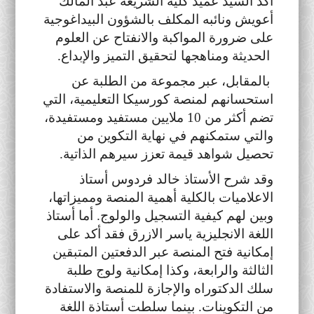
أكد السيد عميد كلية الشريعة عبد المالك
أعويش ونائبه المكلف بالشؤون البيداغوجية
على ضرورة المواكبة والانفتاح عن العلوم
الحديثة ومناهجها لتحقيق التميز والإبداع.
بالمقابل، عبر مجموعة من الطلبة عن
استحسانهم لمنصة كورسيكا التعليمية، التي
تضم أكثر من 10 ملايين مستفيد ومستفيدة،
والتي ستمكنهم في نهاية التكوين من
تحصيل شواهد قيمة تعزز سيرهم الذاتية.
وقد شرح الأستاذ خالد فردوس أستاذ
الاعلاميات بالكلية أهمية المنصة ومميزاتها،
وبين لهم كيفية التسجيل والولوج. أما أستاذ
اللغة الانجليزية ياسر الازرق فقد أكد على
إمكانية فتح المنصة عبر الدفعتين المتبقين
الثالثة والرابعة، وكذا إمكانية ولوج طلبة
سلك الدكتوراه والإجازة للمنصة والاستفادة
من التكوينات. بينما سلطت أستاذة اللغة