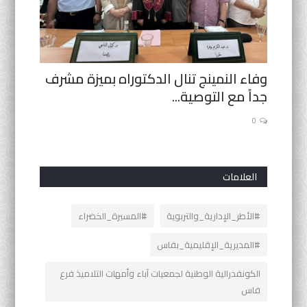
وفاء النمينج تنال الدكتوراه بميزة مشرف
مقاربة 
جداً مع التوصية...
حقهم ف
0
0
العلامات
#الأطر_الإدارية_والتربوية
#المسيرة_الخضراء
#المديرية_الإقليمية_بفاس
الكونفدرالية الوطنية لجمعيات آباء وأمهات التلاميذ فرع
فاس