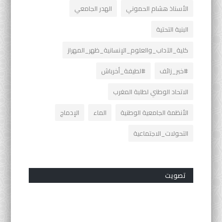
الأسناذ هشام الحموني
الهدر الجامعي
البنية التحتية
كلية_الآداب_والعلوم_الإنسانية_ظهر_المهراز
#خبر_زائف
#لطيفة_أخرباش
الاتحاد الوطني لطلبة المغرب
الأنظمة الجامعية الوطنية
الماء
الإدماج
التحولات_الاجتماعية
تصويت