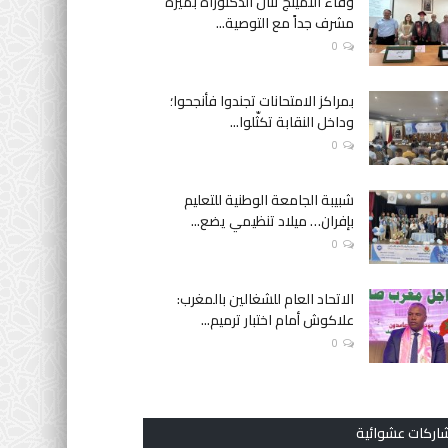
وفاء النمينج تنال الدكتوراه بميزة
مشرف جداً مع التوصية...
0
بمراكز الامتحانات تجندوا فأنجحوا؛
وداخل النقابة تكثّلوا...
0
شبيبة الجامعة الوطنية للتعليم
بإفران… ميلاد تنظيمي يضع...
0
الاتحاد العام للشغالين بالمغرب:
علاكوش أمام اختبار ترميم...
0
اركات عشوائية