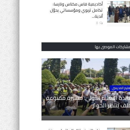
أكاديمية فاس مكناس ونارسا:
تكامل تربوي ومؤسساتي يحوّل
أندية...
0
مشاركات الموصى بها
عليم المدرسي
تذة التعليم الأولي: مسيرة ممنوعة
ف ينتظر الحوار