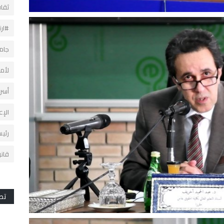
ثقاف
#ارت
جام
لأمي
أسر
الإع
رئي
قانو
تص