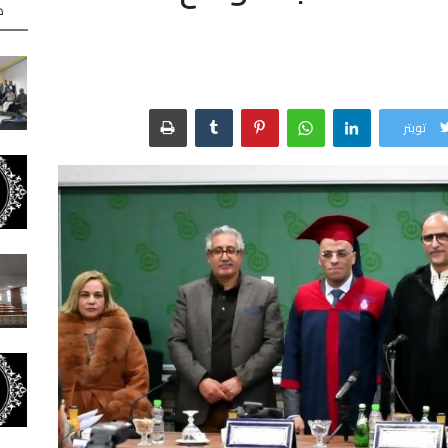
ه
تويتر