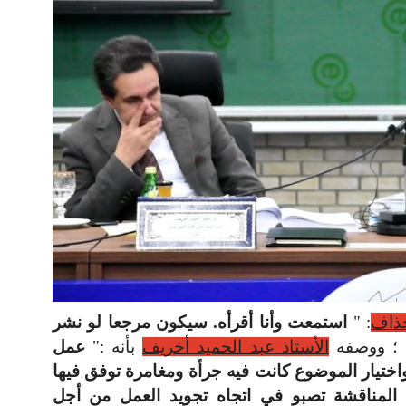
ذاف
: "
استمعت وأنا أقرأه. سيكون مرجعا لو نشر
 ؛ ووصفه
الأستاذ عبد الحميد أخريف
بأنه :"
عمل
اختيار الموضوع كانت فيه جرأة ومغامرة توفق فيها
 المناقشة تصبو في اتجاه تجويد العمل من أجل