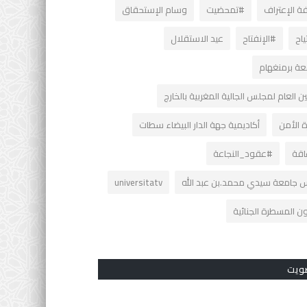
ة الإعتراف
#تمحضيت
وسام الإستحقاق
ياح
#الإنفتاح
عيد الاستقلال
عة برمنغهام
ن العام لمجلس الجالية المغربية بالخارج
ة الأمن
أكاديمية جهة الدار البيضاء سطات
اقة
#عقود_النجاعة
س جامعة سيدي محمد.بن عبد الله
ن المسطرة الجنائية
ويت