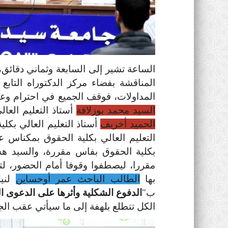
المناقشة بفضاء مركز الدكتوراه التاب
المداولات، فوقف الجميع في احترام و
السيد محمد بوزلافة
أستاذ التعليم العا
الحميد أخريف
أستاذ التعليم العالي بكل
التعليم العالي بكلية الحقوق بمكناس ع
بكلية الحقوق بفاس مقررة، والسيد ه
مقررا، ليصطفوا وقوفا أمام الحضور، لت
بها
الطالب الباحث عمر أوحساين
لنيل
ب"
الدفوع الشكلية وأثرها على الدعوى ا
الكل تتطلع بلهفة إلى ما سيأتي عقب الجمل