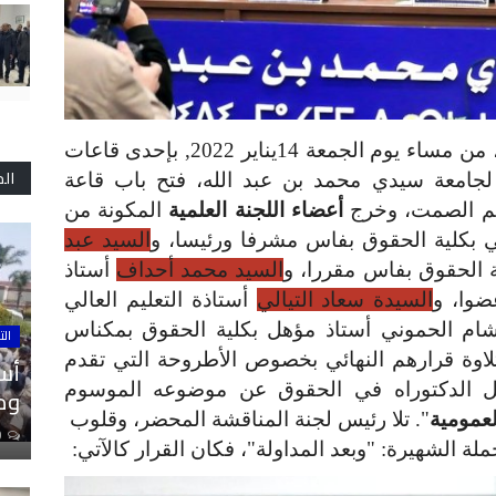
الساعة تشير إلى السابعة وثماني دقائق، من مساء يوم الجمعة 14يناير 2022, بإحدى قاعات
ال
ع لجامعة سيدي محمد بن عبد الله، فتح باب قاعة
عم الصمت، وخرج
أعضاء اللجنة العلمية
المكونة من
لي بكلية الحقوق بفاس مشرفا ورئيسا، و
السيد عبد
ية الحقوق بفاس مقررا، و
السيد محمد أحداف
أستاذ
ضوا، و
السيدة سعاد التيالي
أستاذة التعليم العالي
شام الحموني أستاذ مؤهل بكلية الحقوق بمكناس
الت
لاوة قرارهم النهائي بخصوص الأطروحة التي تقدم
أسا
 الدكتوراه في الحقوق عن موضوعه الموسوم
ومل
لعمومية
". تلا رئيس لجنة المناقشة المحضر، وقلوب
0
ة الشهيرة: "وبعد المداولة"، فكان القرار كالآتي: