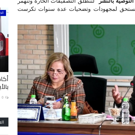
 التوصية بالنشر
" لتنطلق التصفيقات الحارة وتنهمر
 والمستحق لمجهودات وتضحيات عدة سنوات تكرست
فلاشات
الص
 : أسماء
زيارة ناجحة للقائم بأعمال السفارة
أكا
الأمريكية بالمغرب لكلية...
بالأ
0
0
الع