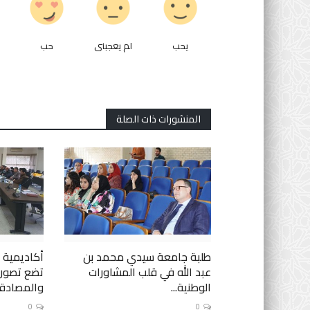
التعليم الثانوي التأهيلي
يحب
لم يعجبنى
حب
المنشورات ذات الصلة
إنزال قوي بمكناس لأعضاء ال
الوطني لتنسيقية أساتذة التعليم
1
طلبة جامعة سيدي محمد بن
أكاديمية
عبد الله في قلب المشاورات
تضع تصورا
الوطنية...
والمصادقة.
0
0