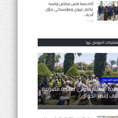
أكاديمية فاس مكناس ونارسا:
تكامل تربوي ومؤسساتي يحوّل
أندية...
0
مشاركات الموصى بها
عليم المدرسي
تذة التعليم الأولي: مسيرة ممنوعة
ف ينتظر الحوار