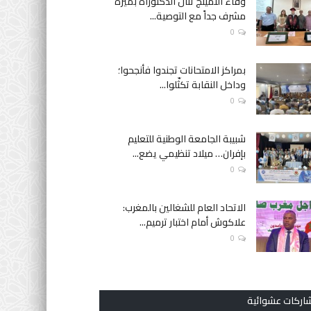
وفاء النمينج تنال الدكتوراه بميزة
مشرف جداً مع التوصية...
0
بمراكز الامتحانات تجندوا فأنجحوا؛
وداخل النقابة تكثّلوا...
0
شبيبة الجامعة الوطنية للتعليم
بإفران… ميلاد تنظيمي يضع...
0
الاتحاد العام للشغالين بالمغرب:
علاكوش أمام اختبار ترميم...
0
اركات عشوائية