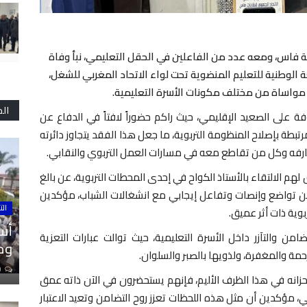
ة فاس، ومعه عدد من الفاعلين في الحقل التعليمي، نبأ وفاة
ة الوطنية للتعليم المنضوية تحت لواء الاتحاد المغربي للشغل،
واساة من مختلف مكونات الأسرة التعليمية.
ال
روفة على الصعيد الإقليمي، حيث راكم حضوراً لافتاً في الدفاع عن
رتبطة بإصلاح المنظومة التربوية، ما جعل هذا الفقد يتجاوز دائرته
ارفه وكل من تقاطع معه في مسارات العمل التربوي والنقابي.
لهم الالتقاء بالأستاذ الكواح في إحدى المحطات التربوية، عن بالغ
 تواضع وإنصات وتفاعل إيجابي مع انشغالات الشباب، مؤكدين
الت
بوية ذات أثر عميق.
أسا
ن والتآزر داخل الأسرة التعليمية، حيث توالت عبارات التعزية
ومل
مة والمغفرة، ولذويها بالصبر والسلوان.
0
 أحزانه في هذا الظرف الأليم، فإنهم يستحضرون في الآن ذاته عمق
ي، مؤكدين أن مثل هذه اللحظات تعزز روح التضامن وتعيد الاعتبار