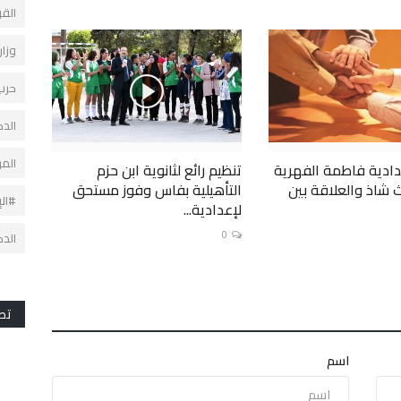
القو
وزار
حرب
الدك
المر
ادية فاطمة الفهرية
تنظيم رائع لثانوية ابن حزم
شاذ والعلاقة بين
التأهيلية بفاس وفوز مستحق
#ال
لإعدادية...
0
الدك
تص
اسم