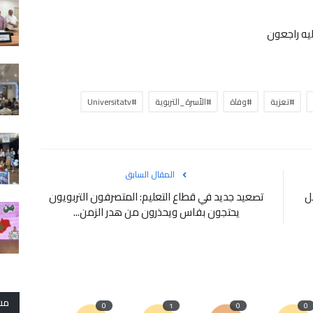
ليه راجعون
#تعزية
#وفاة
#الأسرة_التربوية
#Universitatv
المقال السابق
ل
تصعيد جديد في قطاع التعليم: المتصرفون التربويون
يحتجون بفاس ويحذرون من هدر الزمن...
مش
0
1
0
0