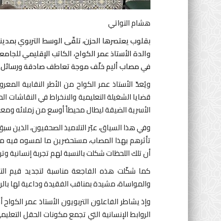
هشام التواتي
بقلوب يعتصرها الحزن، تلقّى الوسط التربوي بمدين
والدة الأستاذ عمر الكواح، الكاتب الإقليمي للجامع
في مصاب أليم خلّف موجة تعاطف صادقة ورسائل م
ويُعدّ الأستاذ عمر الكواح من الأطر النقابية المع
قضايا الشغيلة التعليمية والانخراط في النقاشات الم
الأسرية الضيقة ليطال محيطاً أوسع من زملائه ومع
وفي هذا السياق، عبّر التلاميذ الصحفيون، الذين سبق 
تأثرهم بهذا المصاب، مستحضرين ما لمسوه فيه من
أن تلك اللحظات شكلت بالنسبة لهم تجربة إنسانية وتر
كما شكّلت هذه الفاجعة مناسبة لتجديد قيم التضام
والمواساة، مشيدة بمناقب الفقيدة وداعية لها بالرح
وإذ يشاطر الفاعلون التربويون الأستاذ عمر الكواح
الروابط الإنسانية التي تجمع مكونات الحقل التعليم