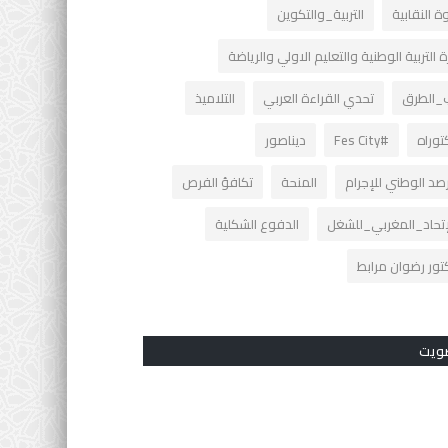
ة النقابية
التربية_والتكوين
ة التربية الوطنية والتعليم الاولي والرياضة
_الطرق
تحدي القراءة العربي
التلاميذ
توراه
#Fes City
ديناصور
صد الوطني للإجرام
المنحة
تكافؤ الفرص
إتحاد_المغربي_للشغل
الدفوع الشكلية
تور رضوان مرابط
ويت