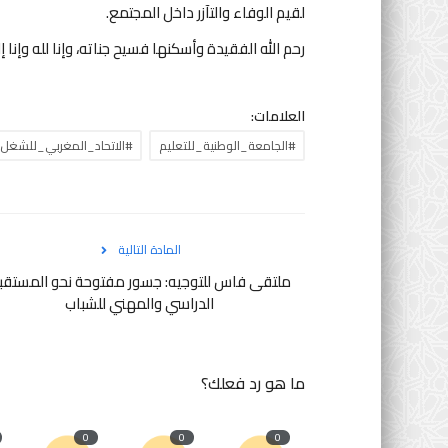
لقيم الوفاء والتآزر داخل المجتمع.
رحم الله الفقيدة وأسكنها فسيح جناته، وإنا لله وإنا إ
العلامات:
#الجامعة_الوطنية_للتعليم
#الاتحاد_المغربي_للشغل
المادة التالية
ملتقى فاس للتوجيه: جسور مفتوحة نحو المستقب
الدراسي والمهني للشباب
ما هو رد فعلك؟
0
0
0