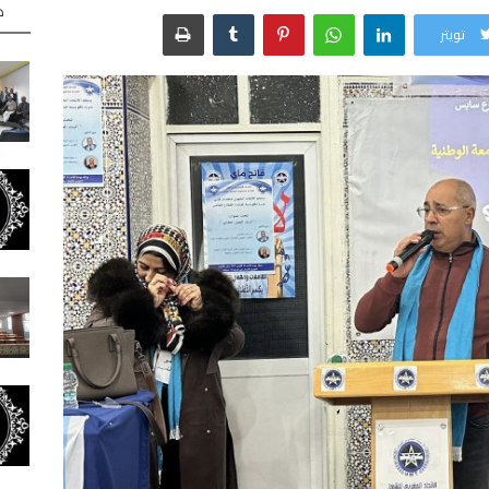
ه
تويتر