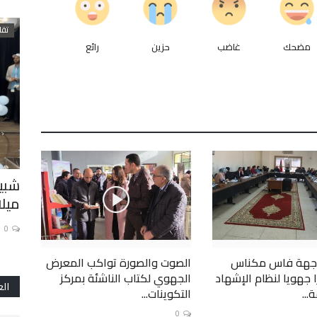
التعليم الثانوي التأهيلي
تقار
مضحك
غاضب
حزين
رائع
مجلس
بعد سبع ساعات من النقاش، المجلس
شبيب
...
الوطني لتنسيقية أساتذة...
ميلا
0
1
 جهة فاس مكناس
الصوت والصورة تواكب المعرض
 جهويا لنظام الإشهاد
الجهوي لكتاب الناشئة بمركز
الع
..
التكوينات...
0