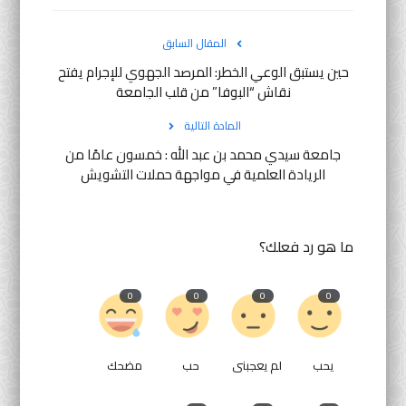
المقال السابق
حين يستبق الوعي الخطر: المرصد الجهوي للإجرام يفتح
نقاش “البوفا” من قلب الجامعة
المادة التالية
جامعة سيدي محمد بن عبد الله : خمسون عامًا من
الريادة العلمية في مواجهة حملات التشويش
ما هو رد فعلك؟
0
0
0
0
يحب
لم يعجبنى
حب
مضحك