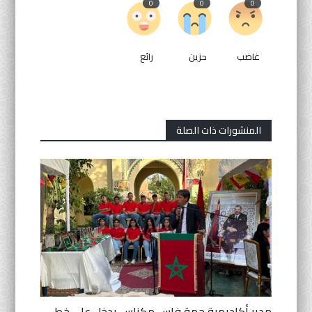
0
0
0
غاضب
حزين
رائع
المنشورات ذات الصلة
مدير أكاديمية جهة فاس مكناس يدخل على خط