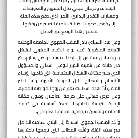
لم يقابله، عبر سنوات، سوى مزيد من التهميش وغياب
الإنصاف وحرمان مهني طال الحقوق والتعويضات
ومسارات التقدير الإداري، الأمر الذي دفع هذه الفئة
إلى خوض خطوات نضالية سلمية للتعبير عن رفضها
لاستمرار هذا الوضع غير العادل.
وفي هذا السياق، بادر المكتب الجهوي للجامعة الوطنية
للتعليم المنضوية تحت لواء الاتحاد المغربي للشغل
بجهة فاس-مكناس إلى إصدار موقف واضح وحازم، عبّر
من خلاله عن تثمينه الكبير للوعي النضالي والمسؤول
الذي طبع مختلف الأشكال الاحتجاجية التي خاضها رؤساء
الأقسام والمصالح خلال المرحلة الأخيرة. وقد اعتبر
المكتب أنّ هذه النضالات تعبّر عن روح المواطنة المهنية،
وعن حرص مبدئي على كرامة العاملين وصون مكانة
الإدارة التربوية باعتبارها رافعة أساسية في تجويد
الحكامة وتحسين مردودية المرفق العمومي.
وأكد المكتب الجهوي، استنادًا إلى البلاغ، تضامنه الكامل
مع هذه الفئة، وتبنّيه المطالب التي ترفعها باعتبارها
مطالب عادلة ومشروعة تنسجم مع حجم المسؤوليات