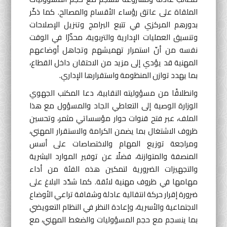
الملقاة على عاتق رؤساء الأقسام والمصالح. كما ذكّر
بدورهم المركزي في تتبع البرامج وتنزيل الإصلاحات
وتنسيق العمليات الإدارية والتربوية، محذّرًا في الوقت
نفسه من أنّ استمرار تهميشهم وتجاهل أوضاعهم
المهنية قد يؤدي إلى مزيد من الاحتقان داخل القطاع،
بما يهدد توازن المنظومة واستقرارها الإداري.
وانطلاقًا من مسؤوليته النقابية، دعا المكتب الجهوي
الوزارة الوصية إلى التعاطي الجاد والمسؤول مع هذا
الملف، عبر فتح قنوات حوار مؤسساتي مثمر، وتحسين
ظروف الاشتغال بما يضمن الكرامة والاستقرار المهني،
ومراجعة توزيع المهام والاختصاصات على أسس
المنصفة والمتوازنة، فضلًا عن توفير الموارد البشرية
والتجهيزات الضرورية لتمكين هذه الفئة من أداء
مهامها في ظروف مهنية لائقة. كما شدّد البلاغ على
ضرورة إقرار حركة انتقالية عادلة وشفافة تراعي الأوضاع
الاجتماعية والأسرية، وإعادة النظر في النظام التعويضي
بما ينسجم مع حجم المسؤوليات والضغط المهني، مع