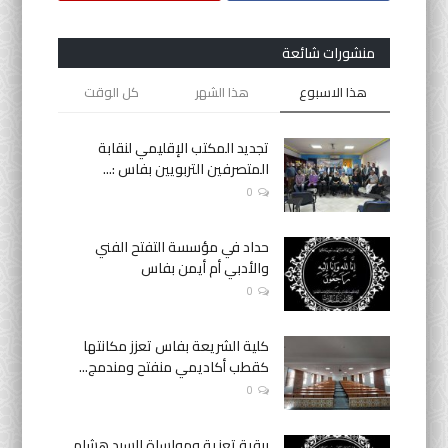
منشورات شائعة
هذا الاسبوع
هذا الشهر
كل الوقت
تجديد المكتب الإقليمي لنقابة
المتصرفين التربويين بفاس :...
0
حداد في مؤسسة التفتح الفني
والأدبي أم أيمن بفاس
0
كلية الشريعة بفاس تعزز مكانتها
كقطب أكاديمي منفتح ومندمج...
0
برقية تعزية ومواساة للسيد هشام