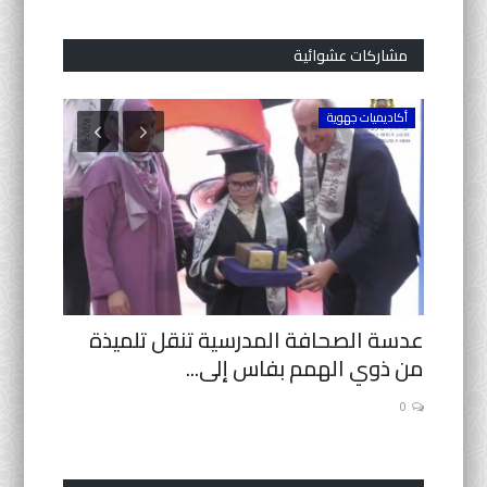
مشاركات عشوائية
أكاديميات جهوية
الرياضة
ة
عدسة الصحافة المدرسية تنقل تلميذة
السباحة
من ذوي الهمم بفاس إلى...
شراكة بي
0
0