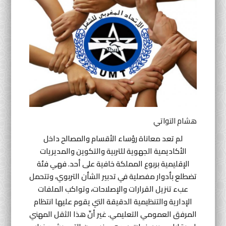
أنشطة موازية
لغة
English
Français
العربية
هشام التواتي
لم تعد معاناة رؤساء الأقسام والمصالح داخل
الأكاديمية الجهوية للتربية والتكوين والمديريات
الإقليمية بربوع المملكة خافية على أحد. فهي فئة
تضطلع بأدوار مفصلية في تدبير الشأن التربوي، وتتحمل
عبء تنزيل القرارات والإصلاحات، وتواكب الملفات
الإدارية والتنظيمية الدقيقة التي يقوم عليها انتظام
المرفق العمومي التعليمي. غير أنّ هذا الثقل المهني