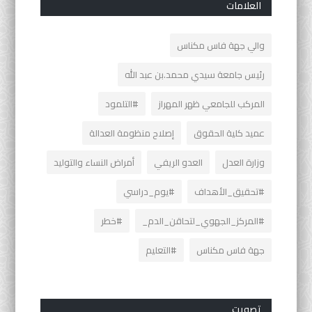
العلامات
والي جهة فاس مكناس
رئيس جامعة سيدي محمد.بن عبد الله
المركب للجامعي ظهر المهراز
#التلمود
عميد كلية الحقوق
إصلاح منظومة العدالة
وزارة العدل
العدو الريفي
أمراض النساء والتوليد
#تحقيق_الأهداف
#يوم_دراسي
#المركز_الجهوي_لتحاقن_الدم_
#خطر
جهة فاس مكناس
#التعليم
تصويت