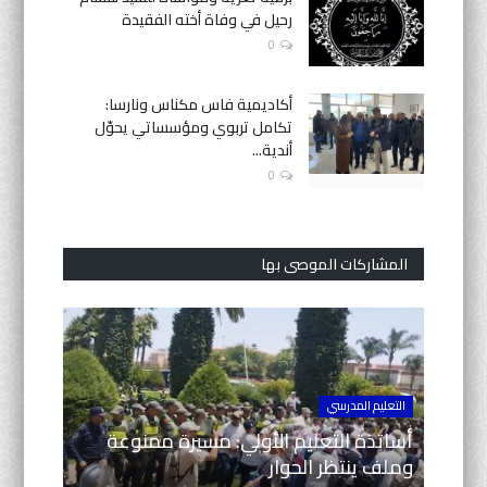
رحيل في وفاة أخته الفقيدة
0
أكاديمية فاس مكناس ونارسا:
تكامل تربوي ومؤسساتي يحوّل
أندية...
0
المشاركات الموصى بها
التعليم المدرسي
أساتذة التعليم الأولي: مسيرة ممنوعة
وملف ينتظر الحوار