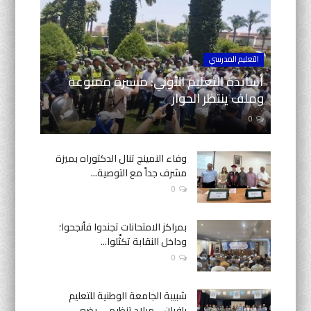
التعليم المدرسي
أساتذة التعليم الأولي: مسيرة ممنوعة
وملف ينتظر الحوار
0
وفاء النمينج تنال الدكتوراه بميزة
مشرف جداً مع التوصية...
0
بمراكز الامتحانات تجندوا فأنجحوا؛
وداخل النقابة تكثّلوا...
0
شبيبة الجامعة الوطنية للتعليم
بإفران… ميلاد تنظيمي يضع...