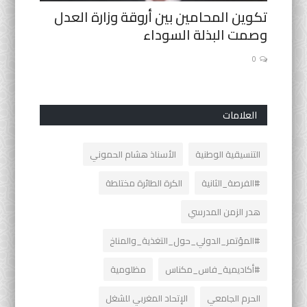
لم يحن
تكوين المحامين بين أروقة وزارة العدل
حين ينت
وصمت البذلة السوداء
تدخل أخير
0
0
العلامات
التنسيقية الوطنية
الأسناذ هشام الحموني
#الفرصة_الثانية
الكرة الطائرة مختلطة
هدر الزمن المدرسي
#المؤتمر_الدولي_حول_التغذية_والمناخ
#أكاديمية_فاس_مكناس
مظلومية
الحرم الجامعي
الإتحاد المغربي للشغل