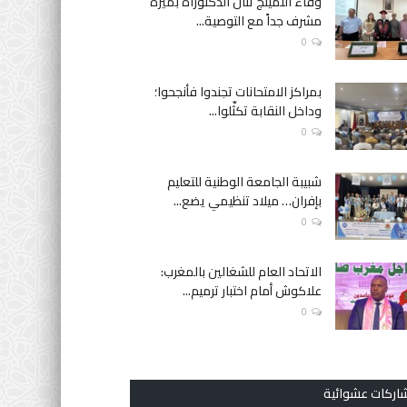
وفاء النمينج تنال الدكتوراه بميزة
مشرف جداً مع التوصية...
0
بمراكز الامتحانات تجندوا فأنجحوا؛
وداخل النقابة تكثّلوا...
0
شبيبة الجامعة الوطنية للتعليم
بإفران… ميلاد تنظيمي يضع...
0
الاتحاد العام للشغالين بالمغرب:
علاكوش أمام اختبار ترميم...
0
اركات عشوائية