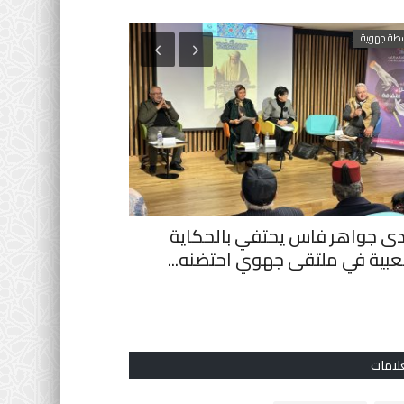
طة جهوية
التعليم المدرسي
دى جواهر فاس يحتفي بالحكاية
مباشرة بعد العطل
عبية في ملتقى جهوي احتضنه...
شاملة لمكافحة الح
0
لامات