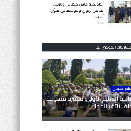
أكاديمية فاس مكناس ونارسا:
تكامل تربوي ومؤسساتي يحوّل
أندية...
0
مشاركات الموصى بها
عليم المدرسي
تذة التعليم الأولي: مسيرة ممنوعة
ف ينتظر الحوار