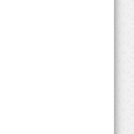
الصوت والصورة
على هامش اجتياز الإمتحان ال
بكالوريا، بثانوية ابي بكر...
0