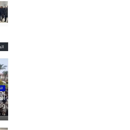
ال
الت
أسا
ومل
0