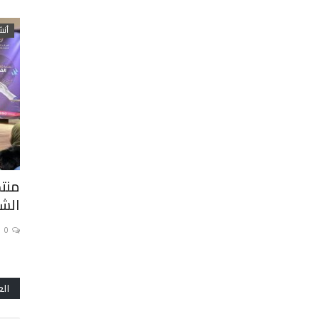
فلاشات
أنش
وطني
تحت إشراف وزير التعليم العالي
منت
البروفيسور عبد اللطيف ميراوي،...
الش
0
0
الع