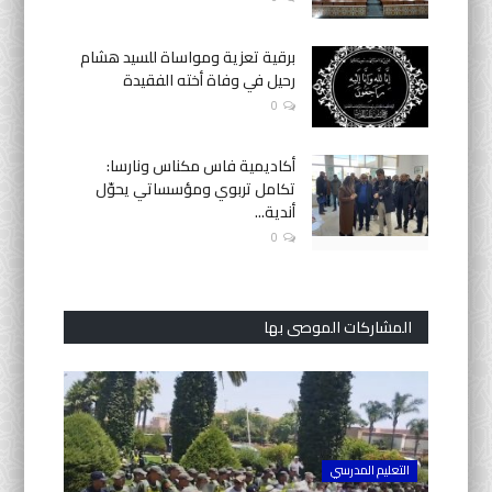
برقية تعزية ومواساة للسيد هشام
رحيل في وفاة أخته الفقيدة
0
أكاديمية فاس مكناس ونارسا:
تكامل تربوي ومؤسساتي يحوّل
أندية...
0
المشاركات الموصى بها
التعليم المدرسي