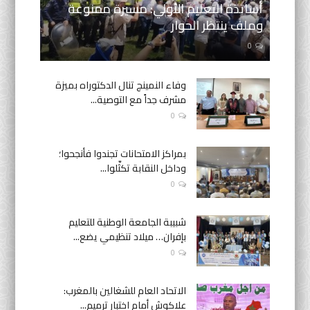
أساتذة التعليم الأولي: مسيرة ممنوعة
وملف ينتظر الحوار
0
وفاء النمينج تنال الدكتوراه بميزة
مشرف جداً مع التوصية...
0
بمراكز الامتحانات تجندوا فأنجحوا؛
وداخل النقابة تكثّلوا...
0
شبيبة الجامعة الوطنية للتعليم
بإفران… ميلاد تنظيمي يضع...
0
الاتحاد العام للشغالين بالمغرب:
علاكوش أمام اختبار ترميم...