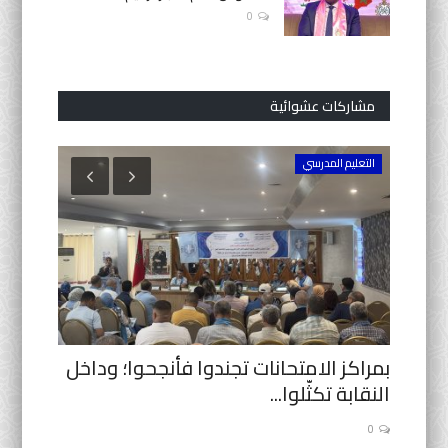
0
مشاركات عشوائية
التعليم المدرسي
أكاديميات
وة
بمراكز الامتحانات تجندوا فأنجحوا؛ وداخل
بادرة إن
النقابة تكثّلوا...
مكناس ي
0
0