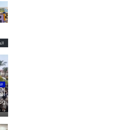
ال
الت
أسا
ومل
0