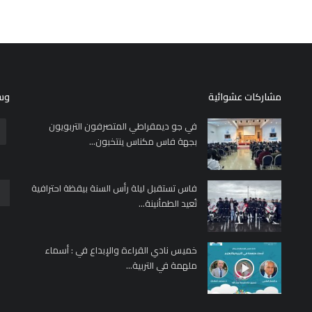
مشاركات عشوائية
وسا
في جو ديمقراطي المتصرفون التربويون
بجهة فاس مكناس ينتخبون...
فاس تستقبل ليلة رأس السنة بيقظة احترافية
تُعيد الطمأنينة...
خميس نادي القراءة والإبداع في : أسماء
ملهمة في التربية...