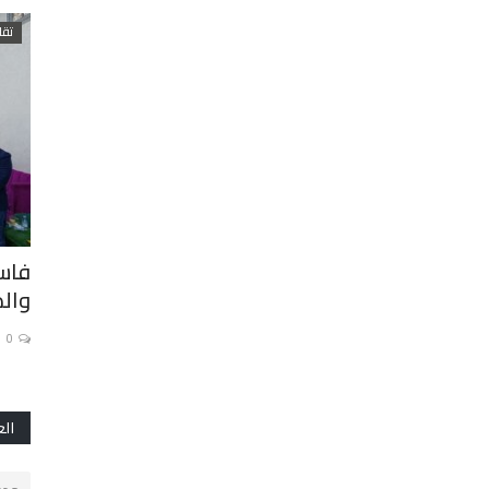
رياضة
تقار
صد
الحياة الجامعية تنشط بكلية الشريعة
فاس:
بفاس: تنظيم دوري في...
والد
0
0
الع