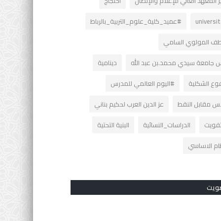
 المعهد العالي للإعلام والإتصال
احتجاج
universi
#عميد_كلية_علوم_التربية_بالرباط
طف المولوي السامي
س جامعة سيدي محمد.بن عبد الله
دينامية
فوع الشكلية
#اليوم العالمي للمدرس
نس مقابل النقط
عز الدين العرب لحكيم بناني
تفويت
الدراسات_النسائية
البنية التحتية
ظام الاساسي
ويت