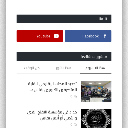
أنشطة موازية
تابعنا
لغة
Youtube
Facebook
English
Français
العربية
منشورات شائعة
هذا الاسبوع
هذا الشهر
كل الوقت
تجديد المكتب الإقليمي لنقابة
المتصرفين التربويين بفاس :...
0
حداد في مؤسسة التفتح الفني
والأدبي أم أيمن بفاس
0