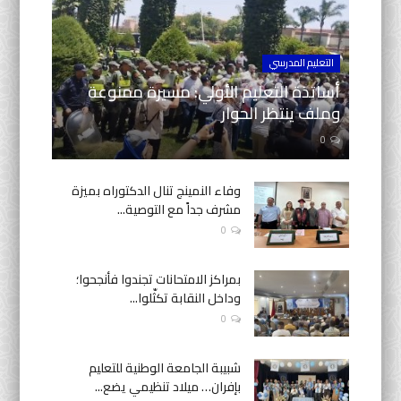
التعليم المدرسي
أساتذة التعليم الأولي: مسيرة ممنوعة
وملف ينتظر الحوار
0
وفاء النمينج تنال الدكتوراه بميزة
مشرف جداً مع التوصية...
0
بمراكز الامتحانات تجندوا فأنجحوا؛
وداخل النقابة تكثّلوا...
0
شبيبة الجامعة الوطنية للتعليم
بإفران… ميلاد تنظيمي يضع...