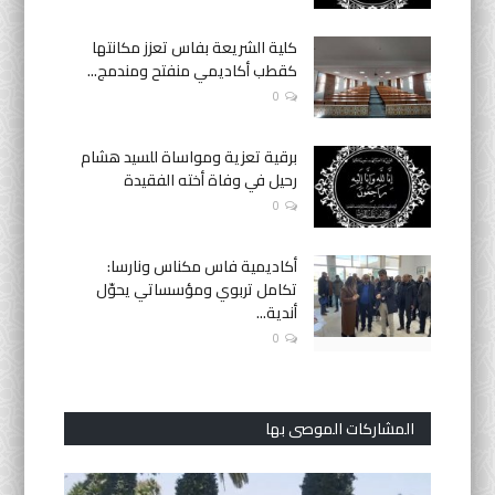
كلية الشريعة بفاس تعزز مكانتها
كقطب أكاديمي منفتح ومندمج...
0
برقية تعزية ومواساة للسيد هشام
رحيل في وفاة أخته الفقيدة
0
أكاديمية فاس مكناس ونارسا:
تكامل تربوي ومؤسساتي يحوّل
أندية...
0
المشاركات الموصى بها