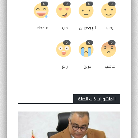
0
0
0
0
يحب
لم يعجبنى
حب
مضحك
0
0
0
غاضب
حزين
رائع
المنشورات ذات الصلة