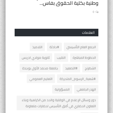
وطنية بكلية الحقوق بفاس...
يحصل عل
0
0
العلامات
الجمع العام التأسيسي
#حادثة
التلاميذ
الخطوط المباشرة
النقيب
ثانوية مولاي ادريس
الشطرنج
#التصعيد
جامعة محمد الأول بوجدة
#شعبة_الرسوم_المتحركة
التعليم العمومي
الهدر الجامعي
المسؤولية
دور وسائل الإعلام في الوقاية والحد من الكراهية وبناء
التعاون الحضاري في أفق التأسيس لحضارات متعاونة