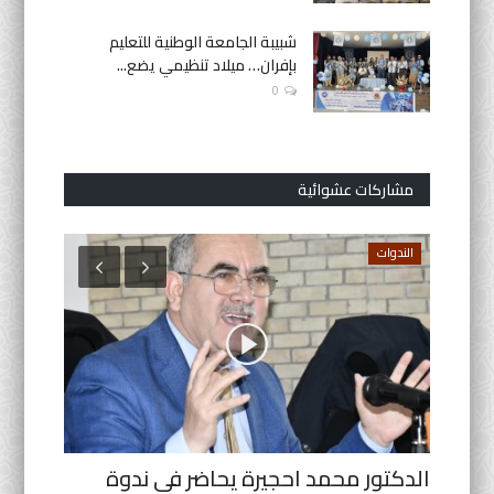
شبيبة الجامعة الوطنية للتعليم
بإفران… ميلاد تنظيمي يضع...
0
مشاركات عشوائية
الندوات
المناقشا
بي
الدكتور محمد احجيرة يحاضر في ندوة
فاس: ال