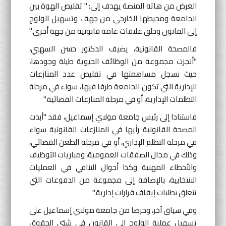
الغرض من هاته المنصة يهدف إلى: " تقليص الهوة بين
الجامعة ومحيطها الخارجي من جهة ، وتسهيل الولوج
إلى القانون وخلق علاقات عامة قانونية من جهة أخرى."
فالمصحة القانونية، يضيف الدكتور حسن السهبي،
"أنجزت مجموعة من الوظائف الحيوية طيلة وجودها،
حيث نسجل مساهمتها في تقليص عدد المنازعات
الإدارية التي تكون الجامعة طرفا فيها، سواء في مرحلة
التظلمات الإدارية، أو في مرحلة المنازعات القضائية."
فاستنادا إلى رئيس جامعة مولاي إسماعيل، فقد "أبدت
المصحة القانونية رأيها في المنازعات القانونية سواء
في مرحلة التظلم الإداري، أو في مرحلة الطعن القضائي،
وذلك في مجال الصفقات العمومية، ومباريات التوظيف
والأخطاء المهنية وكذا أحوال التنافي في العمليات
الانتخابية، بالإضافة إلى مجموعة من الدفوعات التي
تتعلق بطلبات إيقاف قرارات إدارية."
وفي سياق آخر، وحرصا من جامعة مولاي إسماعيل على
تسهيل عملية الولوج إلى القانون في شتى الحقوق