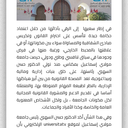
أنشطة موازية
لغة
في إطار سعيها إلى الرقي بآدائها من خلال اعتماد
حكامة جيدة تتأسس على احترام القانون وتكريس
English
Français
العربية
مبادئ الشفافية والمساواة سواء بين مكوناتها، أو في
علاقتها بالمحيط الخارجي، ورغبة منها في فرض
وجودها في سياق تنافسي وطني ودولي، حرصت جامعة
مولاي إسماعيل بمكناس، منذ تولي الدكتور حسن
السهبي رئاستها، على خلق بنيات إدارية ومالية
وبيداغوجية، تعد المصحة القانونية من بين أبرز هياكلها
الإدارية، بالنظر لطبيعة المهام المنوطة بها، والمتمثلة
أساسا في تقديم الدعم والمشورة القانونية المجانية
لكل مكونات الجامعة ، بل ولكل الأشخاص المعنوية
العامة والخاصة، وكذا الأفراد والجماعات.
وفي هذا الشأن أكد الدكتور حسن السهبي رئيس جامعة
مولاي إسماعيل لموقع universitatv الإلكتروني بأن