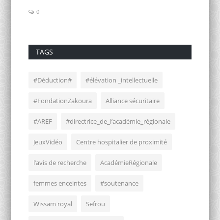
0
0
TAGS
#Déduction#
#élévation _intellectuelle
#FondationZakoura
Alliance sécuritaire
#AREF
#directrice_de_l’académie_régionale
JeuxVidéo
Centre hospitalier de proximité
l’avis de recherche
AcadémieRégionale
femmes enceintes
#soutenance
Wissam royal
Sefrou