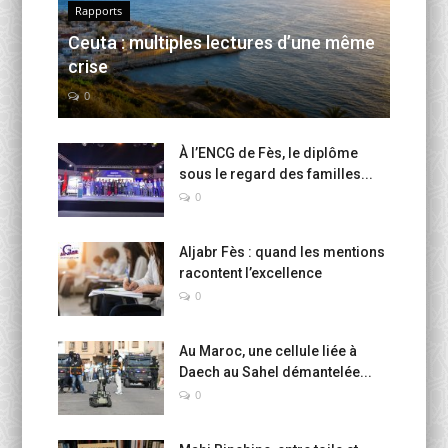
Rapports
Ceuta : multiples lectures d’une même
crise
0
À l’ENCG de Fès, le diplôme
sous le regard des familles...
0
Aljabr Fès : quand les mentions
racontent l’excellence
0
Au Maroc, une cellule liée à
Daech au Sahel démantelée...
0