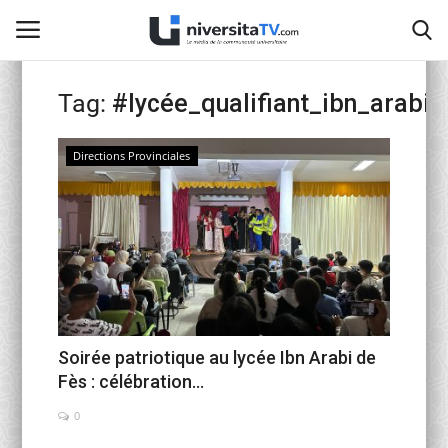
Tag:
#lycée_qualifiant_ibn_arabi
Home
Directions Provinciales
Contact
activités officielles
Education Nationale
Universités Marocaines
Soirée patriotique au lycée Ibn Arabi de
Fès : célébration...
Café littéraire de Fès
0
Recherche Scientifique