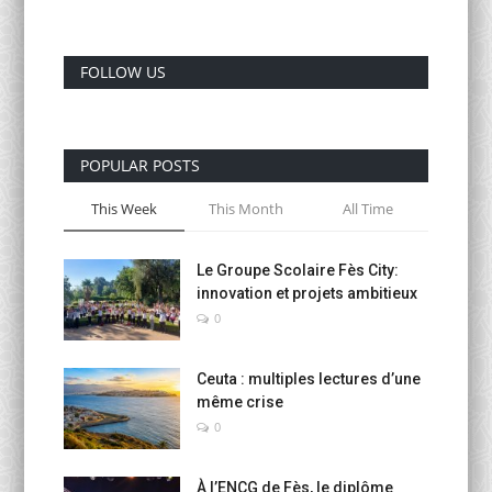
Activités Para-Universitaires
FOLLOW US
Gallery
Language
POPULAR POSTS
English
Français
العربية
This Week
This Month
All Time
Le Groupe Scolaire Fès City:
innovation et projets ambitieux
0
Ceuta : multiples lectures d’une
même crise
0
À l’ENCG de Fès, le diplôme