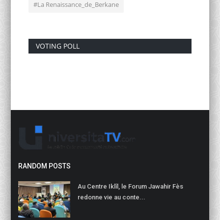
#La Renaissance_de_Berkane
VOTING POLL
RANDOM POSTS
Au Centre Iklîl, le Forum Jawahir Fès
redonne vie au conte...