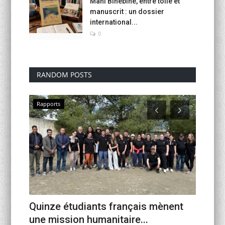
Mahi Binebine, entre toile et
manuscrit : un dossier
international...
0
RANDOM POSTS
Rapports
Journée
 les
La Fa
une mission humanitaire...
et le 