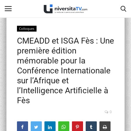
Colloques
CMEADD et ISGA Fès : Une
Home
première édition
Contact
mémorable pour la
Conférence Internationale
activités officielles
sur l’Afrique et
Education Nationale
l’Intelligence Artificielle à
Fès
Universités Marocaines
0
Café littéraire de Fès
Recherche Scientifique