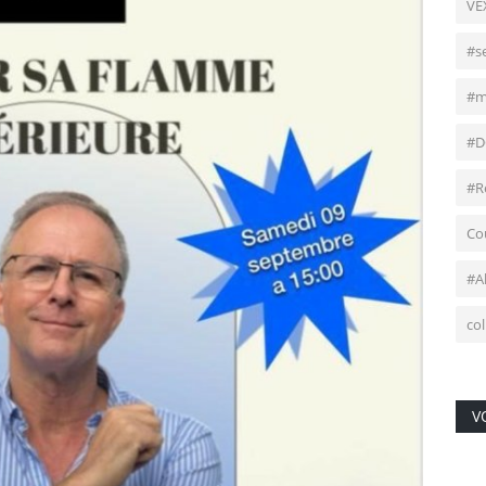
VE
#se
#m
#D
#R
Co
#Al
co
V