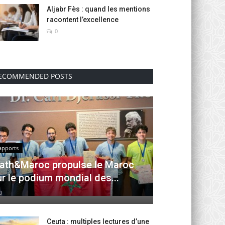
Aljabr Fès : quand les mentions
racontent l’excellence
0
ECOMMENDED POSTS
apports
ath&Maroc propulse le Maroc
ur le podium mondial des...
0
Ceuta : multiples lectures d’une