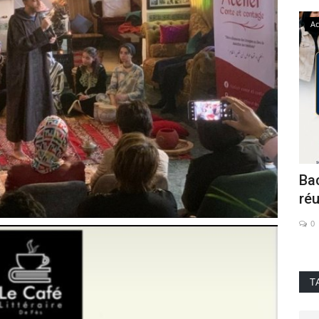
flashs
Ac
BA de
La Psychologie des rêves : entre
Ba
al...
Science et Conscience
réu
0
0
T