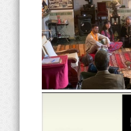
Journées d'Etude
Le Doyen de FST de L'USM
Fès et le Réseau Internation
0