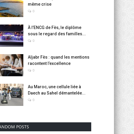
même crise
0
À l’ENCG de Fès, le diplôme
sous le regard des familles...
0
Aljabr Fès : quand les mentions
racontent l’excellence
0
Au Maroc, une cellule liée à
Daech au Sahel démantelée...
0
ANDOM POSTS