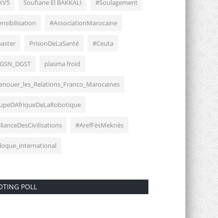
XV5
Soufiane El BAKKALI
#Soulagement
nsibilisation
#AssociationMarocaine
aster
PrisonDeLaSanté
#Ceuta
GSN_DGST
plasma froid
enouer_les_Relations_Franco_Marocaines
upeDAfriqueDeLaRobotique
lianceDesCivilisations
#ArefFèsMeknès
lloque_international
OTING POLL