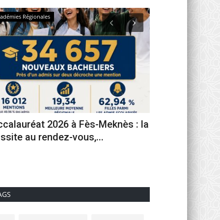
adémies Régionales
Activités Régionales
ccalauréat 2026 à Fès-Meknès : la
Fès célèbre le 
ssite au rendez-vous,...
de la Sûreté Nat
0
AGS