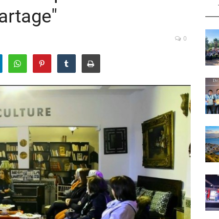
artage"
0