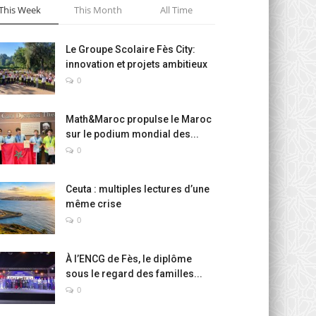
This Week
This Month
All Time
Le Groupe Scolaire Fès City:
innovation et projets ambitieux
0
Math&Maroc propulse le Maroc
sur le podium mondial des...
0
Ceuta : multiples lectures d’une
même crise
0
À l’ENCG de Fès, le diplôme
sous le regard des familles...
0