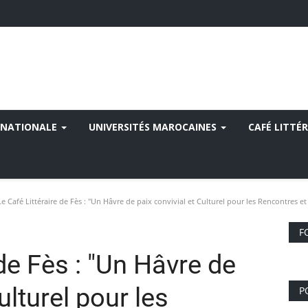
 NATIONALE
UNIVERSITÉS MAROCAINES
CAFÉ LITTÉR
e Café Littéraire de Fès : "Un Hâvre de paix convivial et Culturel pour les Rencontres et
F
 de Fès : "Un Hâvre de
ulturel pour les
P