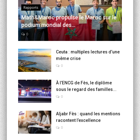
Rapports
Math&Maroc propulse le Maroc sur le
podium mondial des...
0
Ceuta : multiples lectures d’une
même crise
0
À l’ENCG de Fès, le diplôme
sous le regard des familles...
0
Aljabr Fès : quand les mentions
racontent l’excellence
0