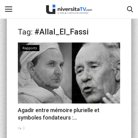
Tag:
#Allal_El_Fassi
Home
Rapports
Contact
activités officielles
Education Nationale
Universités Marocaines
Agadir entre mémoire plurielle et
symboles fondateurs :...
Café littéraire de Fès
0
Recherche Scientifique