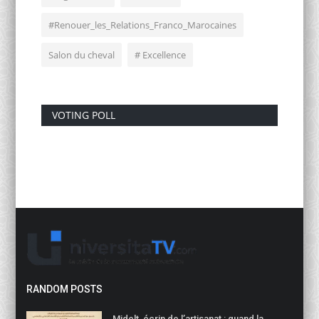
#Renouer_les_Relations_Franco_Marocaines
Salon du cheval
# Excellence
VOTING POLL
RANDOM POSTS
Midelt, écrin de l’artisanat : quand la