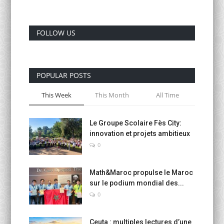
Activités Para-Universitaires
FOLLOW US
Gallery
Language
POPULAR POSTS
English
Français
العربية
This Week
This Month
All Time
Le Groupe Scolaire Fès City:
innovation et projets ambitieux
0
Math&Maroc propulse le Maroc
sur le podium mondial des...
0
Ceuta : multiples lectures d’une