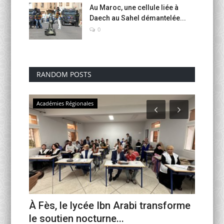
Au Maroc, une cellule liée à
Daech au Sahel démantelée...
0
RANDOM POSTS
Académies Régionales
USMBA 
de
À Fès, le lycée Ibn Arabi transforme
Mahi B
...
le soutien nocturne...
manusc