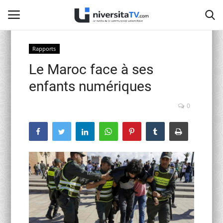
Rapports
Le Maroc face à ses
Home
enfants numériques
Contact
0
activités officielles
Education Nationale
Universités Marocaines
Café littéraire de Fès
Recherche Scientifique