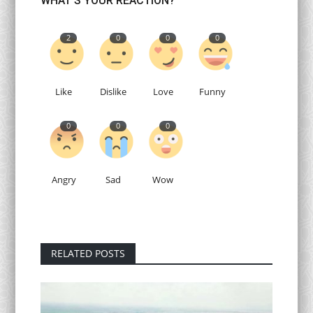
WHAT'S YOUR REACTION?
2
0
0
0
Like
Dislike
Love
Funny
0
0
0
Angry
Sad
Wow
RELATED POSTS