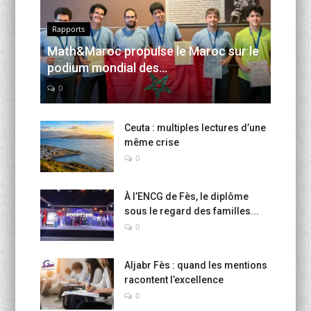
Rapports
Math&Maroc propulse le Maroc sur le
podium mondial des...
0
Ceuta : multiples lectures d’une
même crise
0
À l’ENCG de Fès, le diplôme
sous le regard des familles...
0
Aljabr Fès : quand les mentions
racontent l’excellence
0