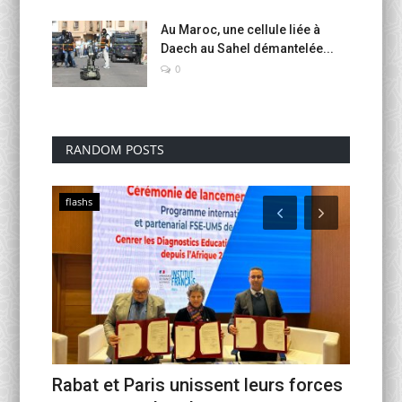
Au Maroc, une cellule liée à
Daech au Sahel démantelée...
0
RANDOM POSTS
flashs
flashs
alid
Rabat et Paris unissent leurs forces
Riyad-