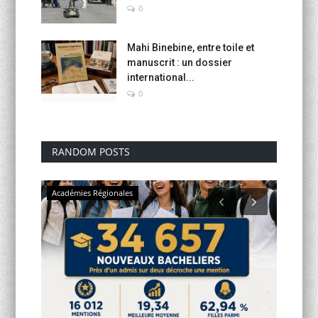
0
Mahi Binebine, entre toile et
manuscrit : un dossier
international...
0
RANDOM POSTS
Académies Régionales
flashs