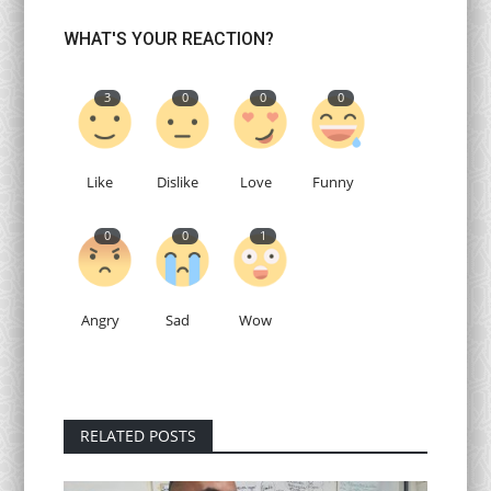
WHAT'S YOUR REACTION?
3
0
0
0
Like
Dislike
Love
Funny
0
0
1
Angry
Sad
Wow
RELATED POSTS