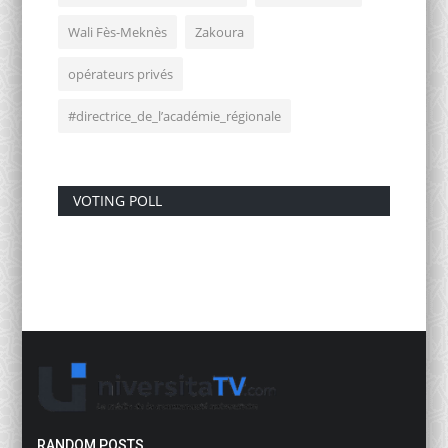
Wali Fès-Meknès
Zakoura
opérateurs privés
#directrice_de_l’académie_régionale
VOTING POLL
RANDOM POSTS