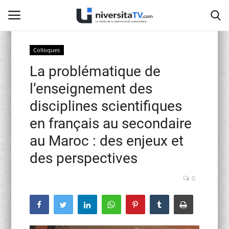
Colloques
La problématique de
Home
l’enseignement des
Contact
disciplines scientifiques
en français au secondaire
activités officielles
au Maroc : des enjeux et
Education Nationale
des perspectives
Universités Marocaines
0
Café littéraire de Fès
Recherche Scientifique