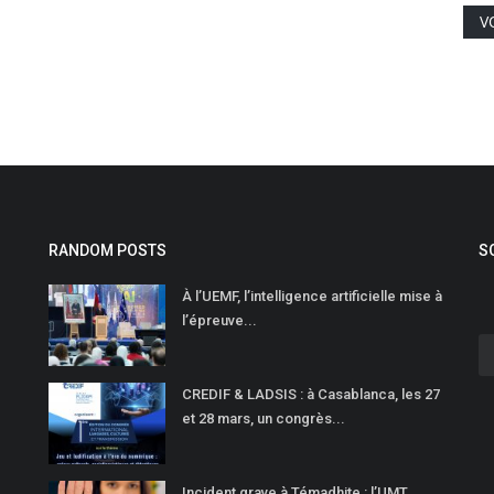
V
RANDOM POSTS
S
À l’UEMF, l’intelligence artificielle mise à
l’épreuve...
CREDIF & LADSIS : à Casablanca, les 27
et 28 mars, un congrès...
Incident grave à Témadhite : l’UMT