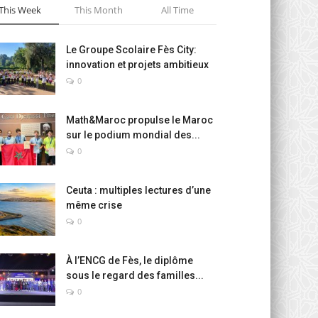
This Week
This Month
All Time
Le Groupe Scolaire Fès City:
innovation et projets ambitieux
0
Math&Maroc propulse le Maroc
sur le podium mondial des...
0
Ceuta : multiples lectures d’une
même crise
0
À l’ENCG de Fès, le diplôme
sous le regard des familles...
0