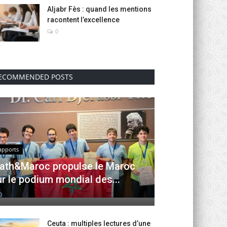
Aljabr Fès : quand les mentions
racontent l’excellence
0
ECOMMENDED POSTS
apports
ath&Maroc propulse le Maroc
ur le podium mondial des...
0
Ceuta : multiples lectures d’une