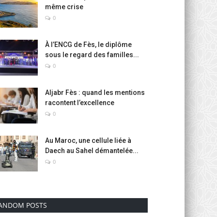
même crise
0
À l’ENCG de Fès, le diplôme
sous le regard des familles...
0
Aljabr Fès : quand les mentions
racontent l’excellence
0
Au Maroc, une cellule liée à
Daech au Sahel démantelée...
0
ANDOM POSTS