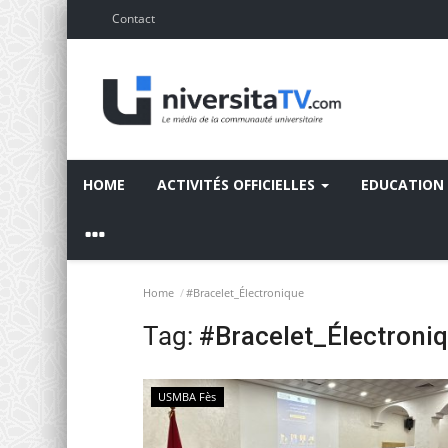
Contact
HOME
ACTIVITÉS OFFICIELLES
EDUCATION
Home
#Bracelet_Électronique
Tag:
#Bracelet_Électroni
USMBA Fès