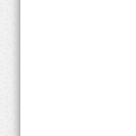
flashs
La Psychologie des rêves :
Science et Conscience
0