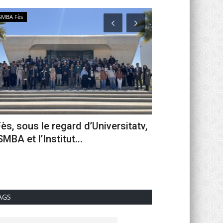
SMBA Fès
Activités Gouvernement
ès, sous le regard d’Universitatv,
Le baccalauréat
SMBA et l’Institut...
rite national sou
0
AGS