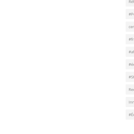
Ré
#P
ce
#f
#a
#é
#S
Re
In
#É