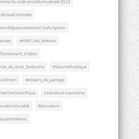
forme du code procédure pénale 03.23
olitiqueCriminelle
ntre d’épanouissement Oum Aymen
raudes
#AREF_Fès_Meknès
ffrontement_d'idées
cole_de_droit_Sorbonne
#SécuritéPublique
tockholm
#Ateliers_de_partage
chercheScientifique
Littérature marocaine
novationDurable
Rénovation
ducationMaroc