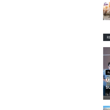
R
R
M
s