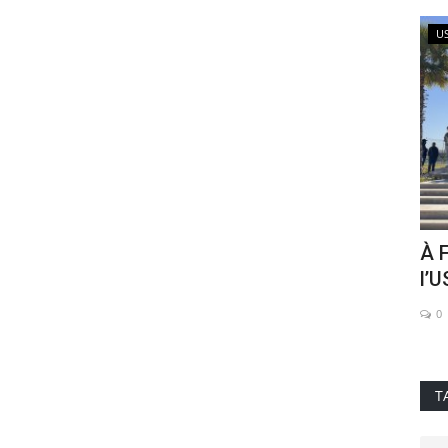
sport
U
 entre
La Renaissance de Berkane
À F
couronnée championne d’Afrique...
l’U
0
0
T