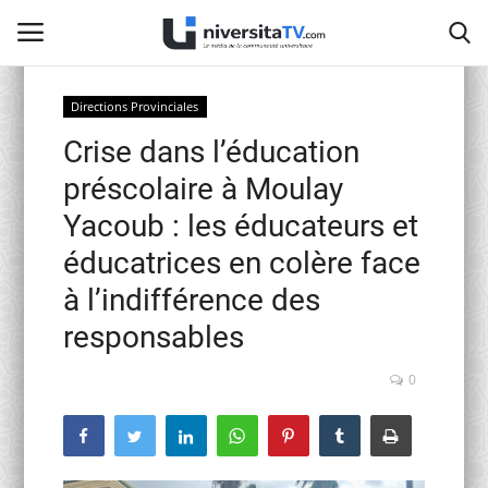
Directions Provinciales
Crise dans l’éducation
Home
préscolaire à Moulay
Contact
Yacoub : les éducateurs et
éducatrices en colère face
activités officielles
à l’indifférence des
Education Nationale
responsables
Universités Marocaines
0
Café littéraire de Fès
Recherche Scientifique