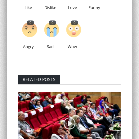
Like
Dislike
Love
Funny
0
0
0
Angry
Sad
Wow
RELATED POSTS