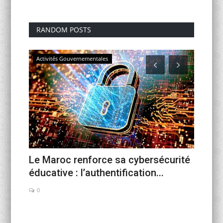
RANDOM POSTS
Activités Gouvernementales
activités
sforme
Le Maroc renforce sa cybersécurité
Quand 
éducative : l’authentification...
reconn
0
0