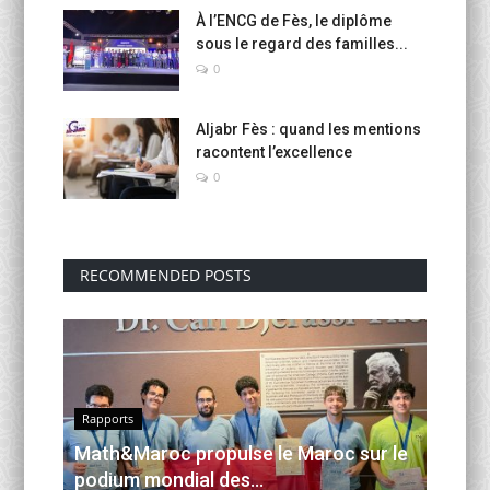
À l’ENCG de Fès, le diplôme
sous le regard des familles...
0
Aljabr Fès : quand les mentions
racontent l’excellence
0
RECOMMENDED POSTS
Rapports
Math&Maroc propulse le Maroc sur le
podium mondial des...