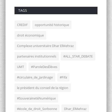
TAGS
CREDIF
opportunité historique
droit économique
Complexe universitaire Dhar ElMehraz
partenaires institutionnels
#ALL_STAR_DEBATE
UMT
#ParoleDesÉlèves
#circulaire_de_jardinage
#Fifa
le président du conseil de la région
#SouverainetéNumérique
#école_de_droit_Sorbonne
Dhar_ElMehraz